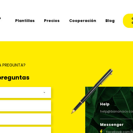
o
Plantillas
Precios
Cooperación
Blog
A PREGUNTA?
preguntas
Help
help@bananacv.c
Messenger
facebook.com