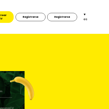
Crear
Registrarse
Registrarse
CV
es
om
/bananaCV