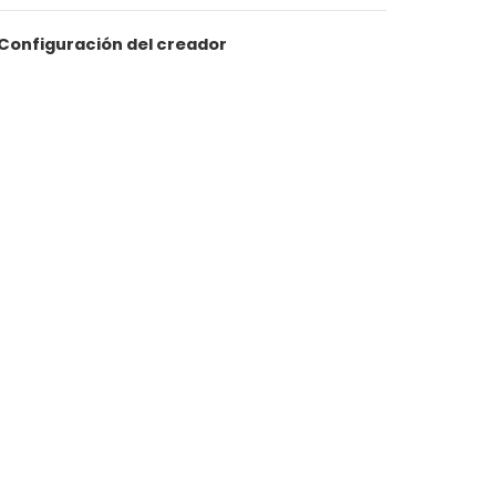
Configuración del creador